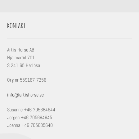
undermeny
Expandera
Stall
undermeny
KONTAKT
Artis Horse AB
Hjälmaröd 701
S 241 65 Harlösa
Org nr 559167-7256
info@artishorse.se
Susanne +46 705684644
Jörgen +46 705684645
Joanna +46 705685640