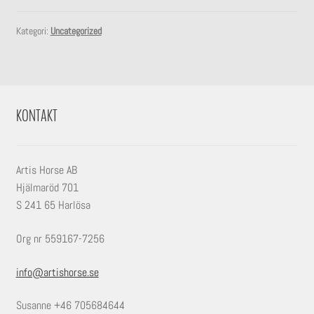
undermeny
Expandera
Stall
Kategori:
Uncategorized
undermeny
KONTAKT
Artis Horse AB
Hjälmaröd 701
S 241 65 Harlösa
Org nr 559167-7256
info@artishorse.se
Susanne +46 705684644