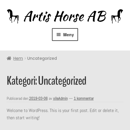
Hoppa
Hoppa
till
till
navigering
innehåll
Meny
Hem
Hem
Uncategorized
Om oss
Kategori:
Uncategorized
Återförsäljare
Rådgivning
Publicerad den
2019-03-06
av
xileAdmin
—
1 kommentar
Expandera
Utrustning
Welcome to WordPress. This is your first post. Edit or delete it,
undermeny
then start writing!
Expandera
Hästprodukter