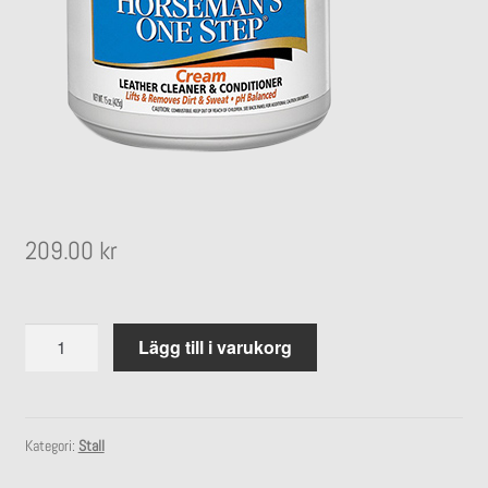
undermeny
Expandera
Stall
undermeny
209.00
kr
Horseman's
Lägg till i varukorg
One
Step®
-
Läderbalsam
Kategori:
Stall
mängd