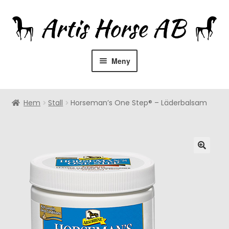
Hoppa
Hoppa
till
till
navigering
innehåll
Meny
Hem
Hem
Stall
Horseman’s One Step® – Läderbalsam
Om oss
Återförsäljare
Rådgivning
Expandera
Utrustning
undermeny
Expandera
Hästprodukter