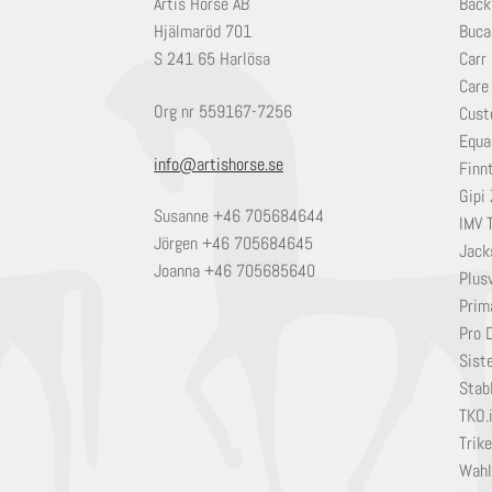
Artis Horse AB
Back
Hjälmaröd 701
Buca
S 241 65 Harlösa
Carr
Care
Org nr 559167-7256
Cust
Equa
info@artishorse.se
Finn
Gipi 
Susanne +46 705684644
IMV 
Jörgen +46 705684645
Jack
Joanna +46 705685640
Plusv
Prim
Pro 
Sist
Stabl
TKO.
Trik
Wahl