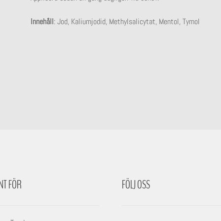
Innehåll
: Jod, Kaliumjodid, Methylsalicytat, Mentol, Tymol
NT FÖR
FÖLJ OSS