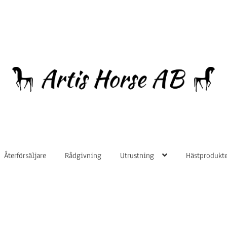
Hoppa
Hoppa
till
till
navigering
innehåll
Återförsäljare
Rådgivning
Utrustning
Hästprodukte