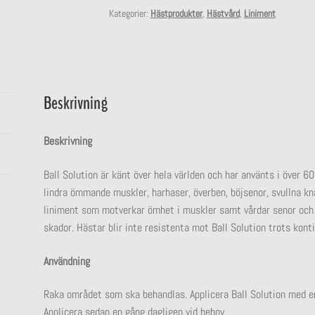
Kategorier:
Hästprodukter
,
Hästvård
,
Liniment
Beskrivning
Beskrivning
Ball Solution är känt över hela världen och har använts i över 60
lindra ömmande muskler, harhaser, överben, böjsenor, svullna kn
liniment som motverkar ömhet i muskler samt vårdar senor och 
skador. Hästar blir inte resistenta mot Ball Solution trots kont
Användning
Raka området som ska behandlas. Applicera Ball Solution med en 
Applicera sedan en gång dagligen vid behov.