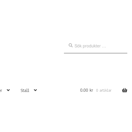
Sök
Sök
efter:
0.00
kr
r
Stall
0 artiklar