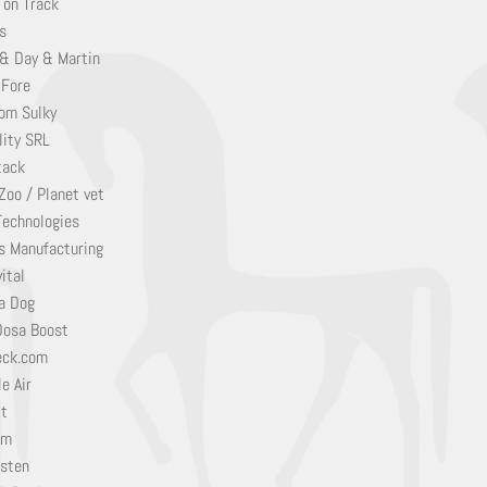
 on Track
s
 & Day & Martin
 Fore
om Sulky
lity SRL
tack
Zoo / Planet vet
Technologies
s Manufacturing
ital
a Dog
Dosa Boost
eck.com
e Air
it
em
sten