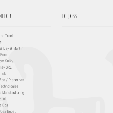
NT FÖR
FÖLJ OSS
 on Track
s
 & Day & Martin
 Fore
om Sulky
lity SRL
tack
Zoo / Planet vet
Technologies
s Manufacturing
ital
a Dog
Dosa Boost