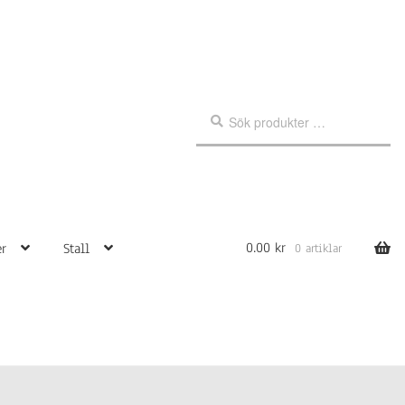
Sök
Sök
efter:
0.00
kr
r
Stall
0 artiklar