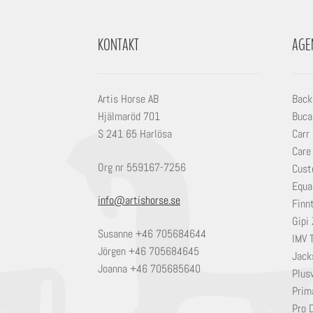
KONTAKT
AGE
Artis Horse AB
Back
Hjälmaröd 701
Buca
S 241 65 Harlösa
Carr
Care
Org nr 559167-7256
Cust
Equa
info@artishorse.se
Finn
Gipi 
Susanne +46 705684644
IMV 
Jörgen +46 705684645
Jack
Joanna +46 705685640
Plusv
Prim
Pro 