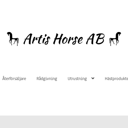
Hoppa
Hoppa
till
till
navigering
innehåll
Återförsäljare
Rådgivning
Utrustning
Hästprodukte