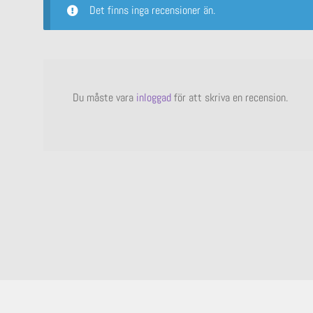
Det finns inga recensioner än.
Du måste vara
inloggad
för att skriva en recension.