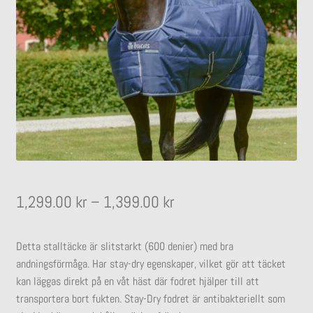
undermeny
Expandera
Stall
undermeny
Prisintervall:
1,299.00
kr
–
1,399.00
kr
1,299.00 kr
Detta stalltäcke är slitstarkt (600 denier) med bra
till
andningsförmåga. Har stay-dry egenskaper, vilket gör att täcket
1,399.00 kr
kan läggas direkt på en våt häst där fodret hjälper till att
transportera bort fukten. Stay-Dry fodret är antibakteriellt som