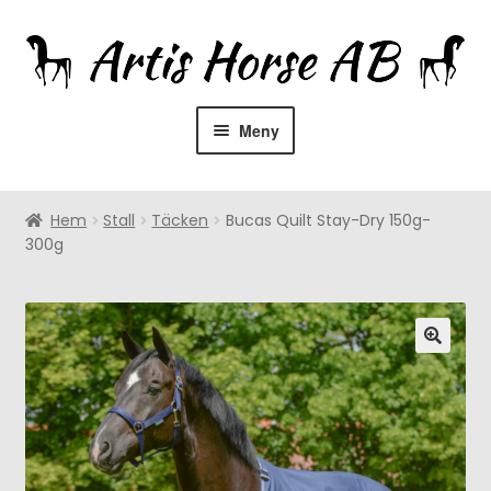
Hoppa
Hoppa
till
till
navigering
innehåll
Meny
Hem
Hem
Stall
Täcken
Bucas Quilt Stay-Dry 150g-
Om oss
300g
Återförsäljare
Rådgivning
Expandera
Utrustning
undermeny
Expandera
Hästprodukter