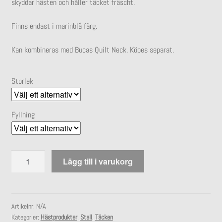
skyddar hästen och håller täcket fräscht.
Finns endast i marinblå färg.
Kan kombineras med Bucas Quilt Neck. Köpes separat.
Storlek
Fyllning
Bucas
Lägg till i varukorg
Quilt
Stay-
Dry
150g-
Artikelnr:
N/A
Kategorier:
Hästprodukter
,
Stall
,
Täcken
300g