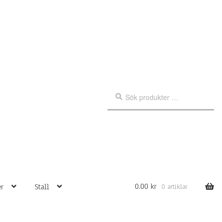
Sök
Sök
efter:
0.00
kr
r
Stall
0 artiklar