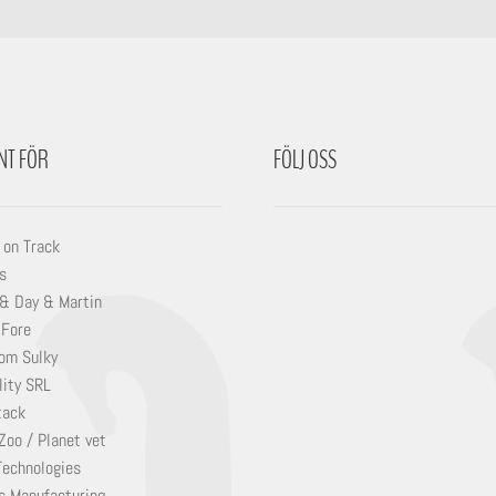
NT FÖR
FÖLJ OSS
 on Track
s
 & Day & Martin
 Fore
om Sulky
lity SRL
tack
Zoo / Planet vet
Technologies
s Manufacturing