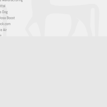
ital
a Dog
Dosa Boost
eck.com
e Air
it
em
sten
h Products
ab