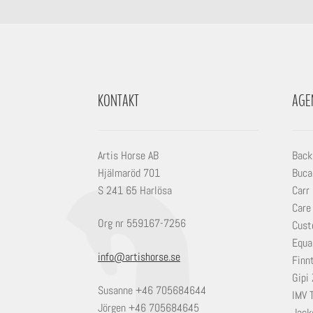
olika
alternativen
kan
väljas
på
produktsidan
KONTAKT
AGE
Artis Horse AB
Back
Hjälmaröd 701
Buca
S 241 65 Harlösa
Carr
Care
Org nr 559167-7256
Cust
Equa
info@artishorse.se
Finn
Gipi 
Susanne +46 705684644
IMV 
Jörgen +46 705684645
Jack