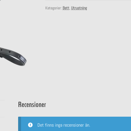
Rem,
Biothane
Kategorier:
Bett
,
Utrustning
mängd
Recensioner
Det finns inga recensioner än.