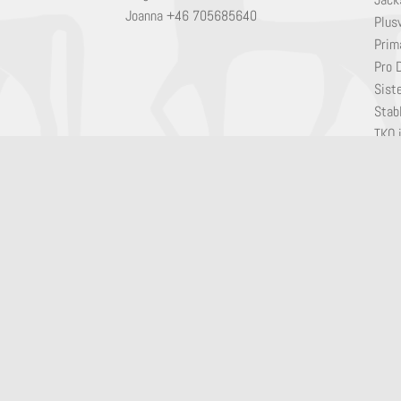
Joanna +46 705685640
Plusv
Prim
Pro 
Sist
Stabl
TKO.
Trik
Wahl
Wals
Will
© Artis Horse AB 2019
Utvecklad av
XiLE Software AB