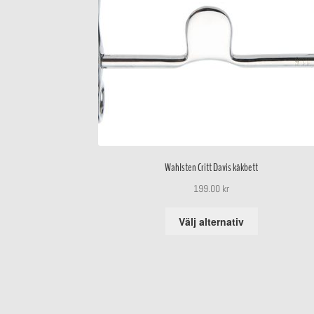
Wahlsten Critt Davis käkbett
199.00
kr
Den
Välj alternativ
här
produkten
har
flera
varianter.
De