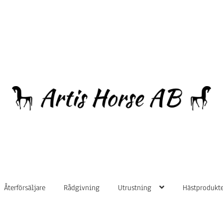
Hoppa
Hoppa
till
till
navigering
innehåll
Återförsäljare
Rådgivning
Utrustning
Hästprodukte