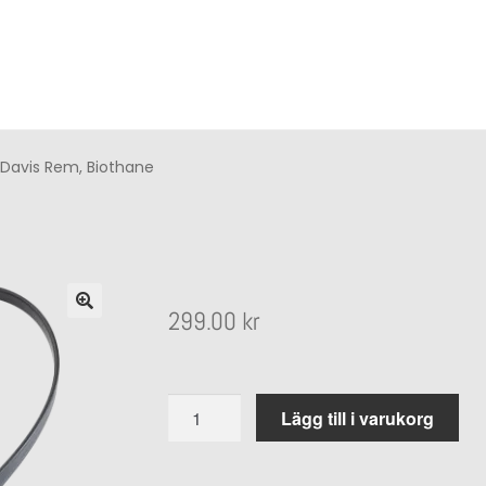
 Davis Rem, Biothane
299.00
kr
Wahlsten
Lägg till i varukorg
Critt
Davis