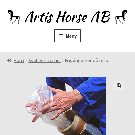
Hoppa
Hoppa
till
till
navigering
innehåll
Meny
Hem
Hem
Avel och semin
Engångsliner på rulle
Om oss
Återförsäljare
Rådgivning
Expandera
Utrustning
undermeny
Expandera
Hästprodukter