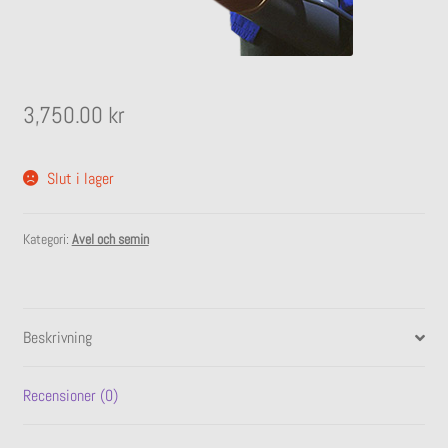
undermeny
Expandera
Stall
undermeny
3,750.00
kr
Slut i lager
Kategori:
Avel och semin
Beskrivning
Recensioner (0)