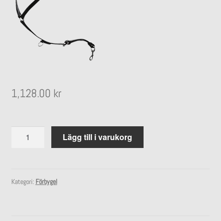
undermeny
Expandera
Stall
undermeny
1,128.00
kr
Förbygel
Lägg till i varukorg
läder
mängd
Kategori:
Förbygel