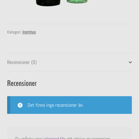
undermeny
Expandera
Stall
undermeny
Kategori:
Inomhus
Recensioner (0)
Recensioner
Det finns inga recensioner än.
Du måste vara
inloggad
för att skriva en recension.