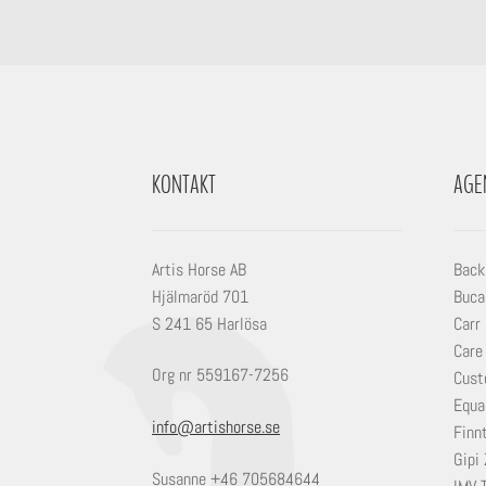
KONTAKT
AGE
Artis Horse AB
Back
Hjälmaröd 701
Buca
S 241 65 Harlösa
Carr
Care
Org nr 559167-7256
Cust
Equa
info@artishorse.se
Finn
Gipi 
Susanne +46 705684644