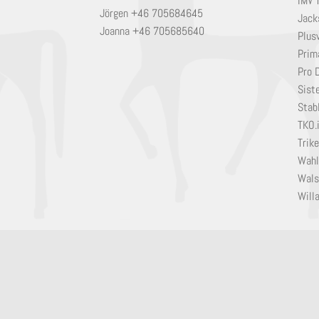
IMV 
Jörgen +46 705684645
Jack
Joanna +46 705685640
Plusv
Prim
Pro 
Sist
Stabl
TKO.
Trik
Wahl
Wals
Will
© Artis Horse AB 2019
Utvecklad av
XiLE Software AB