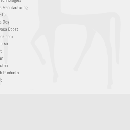
Technologies
s Manufacturing
ital
a Dog
Dosa Boost
eck.com
e Air
it
em
sten
h Products
ab