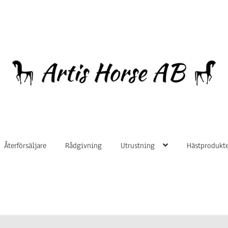
Hoppa
Hoppa
till
till
navigering
innehåll
Återförsäljare
Rådgivning
Utrustning
Hästprodukte