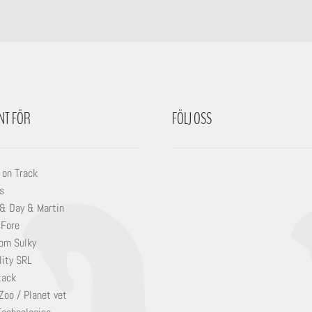
NT FÖR
FÖLJ OSS
 on Track
s
 & Day & Martin
 Fore
om Sulky
lity SRL
tack
Zoo / Planet vet