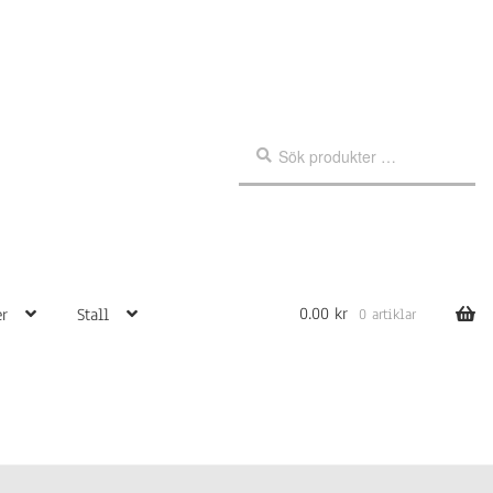
Sök
Sök
efter:
0.00
kr
r
Stall
0 artiklar