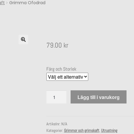
aft
Grimma Ofodrad
79.00
kr
Färg och Storlek
Grimma
Lägg till i varukorg
Ofodrad
mängd
Artikelnr:
N/A
Kategorier:
Grimmor och grimskaft
,
Utrustning