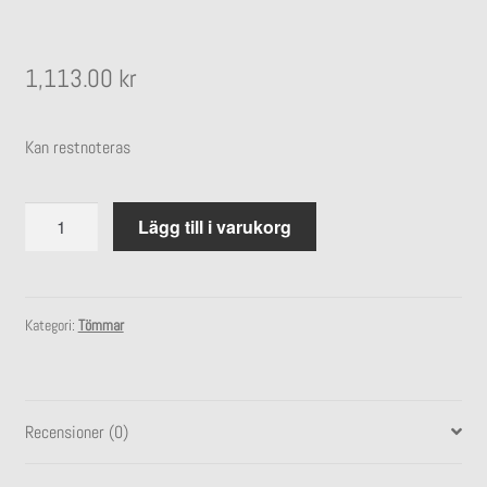
undermeny
Expandera
Stall
undermeny
1,113.00
kr
Kan restnoteras
Handstropp
Lägg till i varukorg
mängd
Kategori:
Tömmar
Recensioner (0)