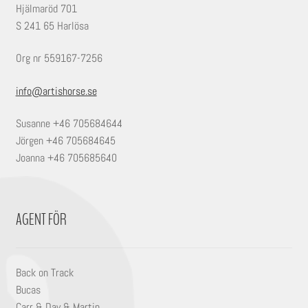
Hjälmaröd 701
S 241 65 Harlösa
Org nr 559167-7256
info@artishorse.se
Susanne +46 705684644
Jörgen +46 705684645
Joanna +46 705685640
AGENT FÖR
Back on Track
Bucas
Carr & Day & Martin