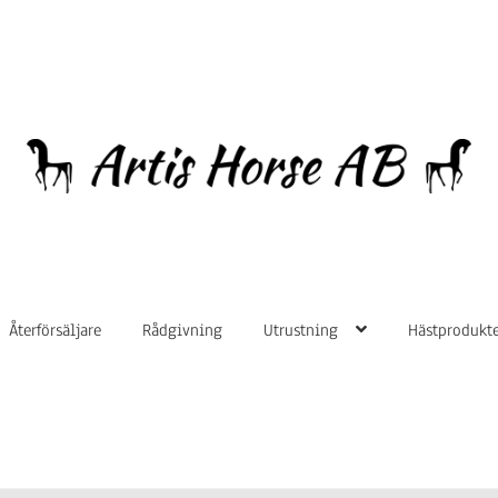
Hoppa
Hoppa
till
till
navigering
innehåll
Återförsäljare
Rådgivning
Utrustning
Hästprodukte