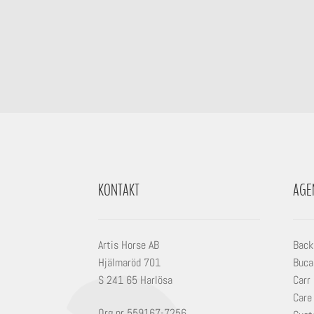
KONTAKT
AGE
Artis Horse AB
Back
Hjälmaröd 701
Buca
S 241 65 Harlösa
Carr
Care
Org nr 559167-7256