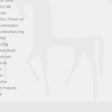
om Sulky
lity SRL
tack
Zoo / Planet vet
Technologies
s Manufacturing
ital
a Dog
Dosa Boost
eck.com
e Air
it
em
sten
h Products
ab