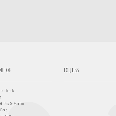
NT FÖR
FÖLJ OSS
 on Track
s
 & Day & Martin
 Fore