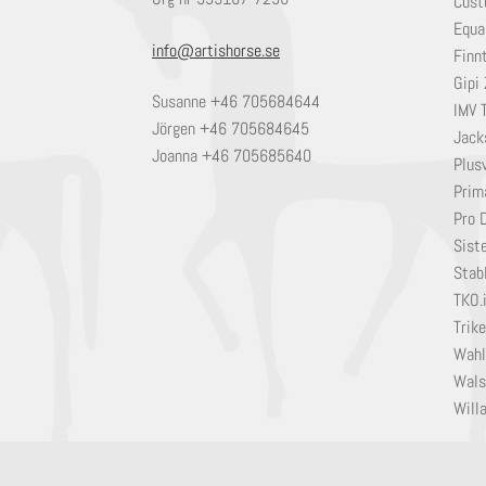
Cust
Equa
info@artishorse.se
Finn
Gipi 
Susanne +46 705684644
IMV 
Jörgen +46 705684645
Jack
Joanna +46 705685640
Plusv
Prim
Pro 
Sist
Stabl
TKO.
Trik
Wahl
Wals
Will