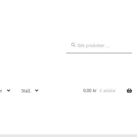
Sök
Sök
efter:
0.00
kr
r
Stall
0 artiklar