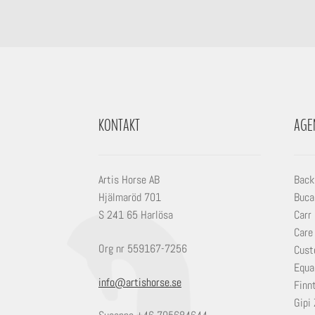
KONTAKT
AGE
Artis Horse AB
Back
Hjälmaröd 701
Buca
S 241 65 Harlösa
Carr
Care
Org nr 559167-7256
Cust
Equa
info@artishorse.se
Finn
Gipi 