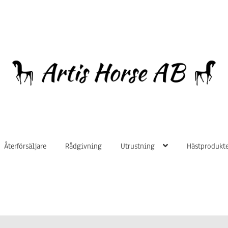
Hoppa
Hoppa
till
till
navigering
innehåll
Återförsäljare
Rådgivning
Utrustning
Hästprodukte