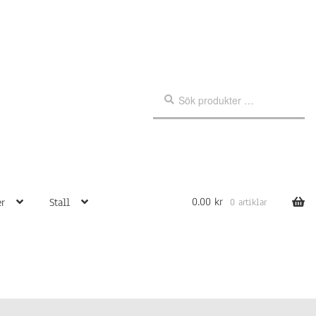
Sök
Sök
efter:
0.00
kr
r
Stall
0 artiklar