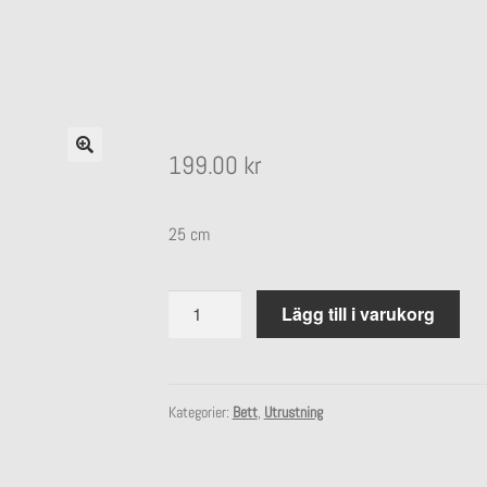
199.00
kr
25 cm
Lekkedja
Lägg till i varukorg
mängd
Kategorier:
Bett
,
Utrustning