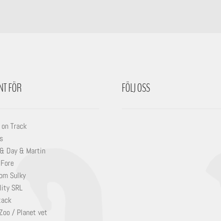
NT FÖR
FÖLJ OSS
 on Track
s
 & Day & Martin
 Fore
om Sulky
lity SRL
tack
Zoo / Planet vet