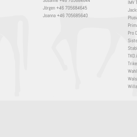
Susanne +46 705684644
IMV 
Jörgen +46 705684645
Jack
Joanna +46 705685640
Plusv
Prim
Pro 
Sist
Stabl
TKO.
Trik
Wahl
Wals
Will
© Artis Horse AB 2019
Utvecklad av
XiLE Software AB