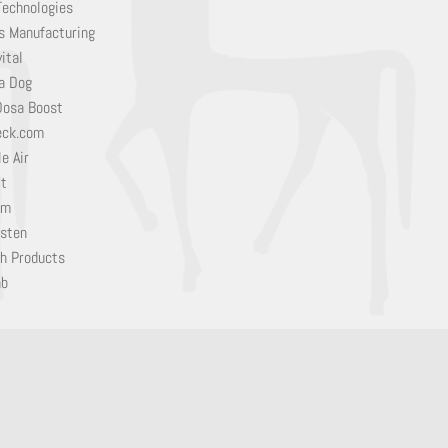
Technologies
s Manufacturing
ital
a Dog
Dosa Boost
eck.com
e Air
it
em
sten
h Products
ab