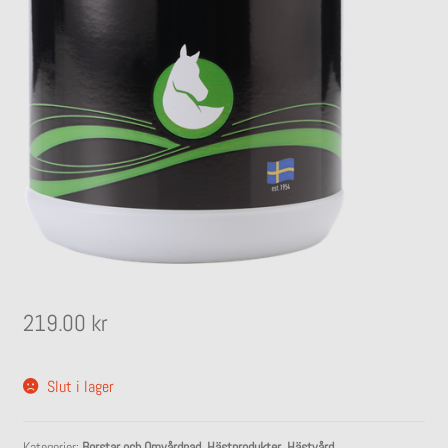
219.00
kr
Slut i lager
Kategorier:
Borstar och Omvårdnad
,
Hästprodukter
,
Hästvård