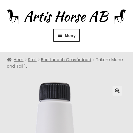
Hoppa
Hoppa
till
till
navigering
innehåll
Meny
Hem
Hem
Stall
Borstar och Omvårdnad
Trikem Mane
Om oss
and Tail 1L
Återförsäljare
Rådgivning
Expandera
Utrustning
undermeny
Expandera
Hästprodukter