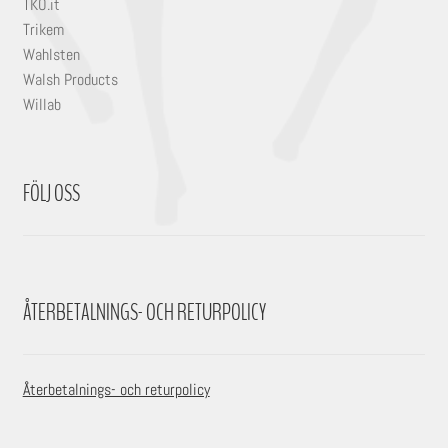
TKO.it
Trikem
Wahlsten
Walsh Products
Willab
FÖLJ OSS
ÅTERBETALNINGS- OCH RETURPOLICY
Återbetalnings- och returpolicy