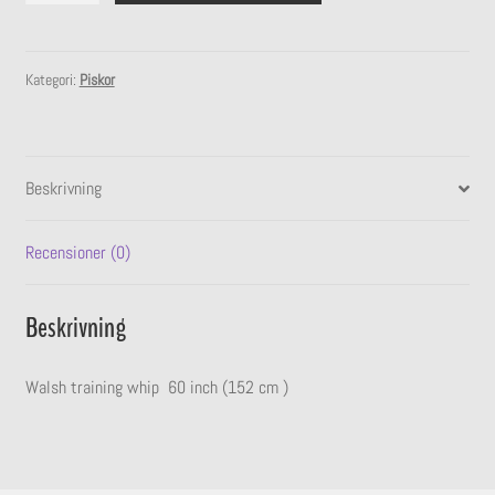
undermeny
mängd
Expandera
Stall
undermeny
Kategori:
Piskor
Beskrivning
Recensioner (0)
Beskrivning
Walsh training whip 60 inch (152 cm )