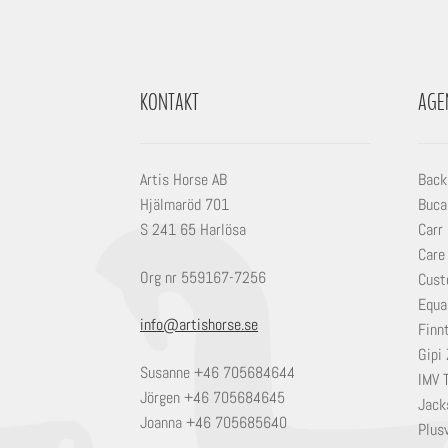
KONTAKT
AGE
Artis Horse AB
Back
Hjälmaröd 701
Buca
S 241 65 Harlösa
Carr
Care
Org nr 559167-7256
Cust
Equa
info@artishorse.se
Finn
Gipi 
Susanne +46 705684644
IMV 
Jörgen +46 705684645
Jack
Joanna +46 705685640
Plusv