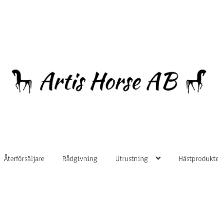
Hoppa
Hoppa
till
till
navigering
innehåll
Återförsäljare
Rådgivning
Utrustning
Hästprodukte