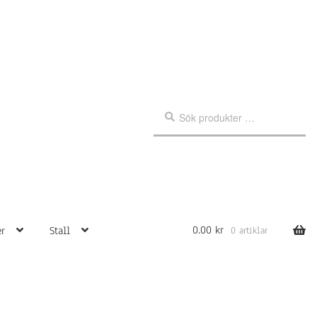
Sök
Sök
efter:
0.00
kr
r
Stall
0 artiklar