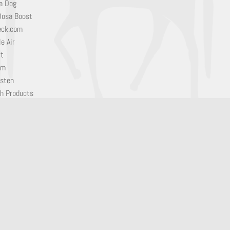
a Dog
Dosa Boost
eck.com
e Air
it
em
sten
h Products
ab