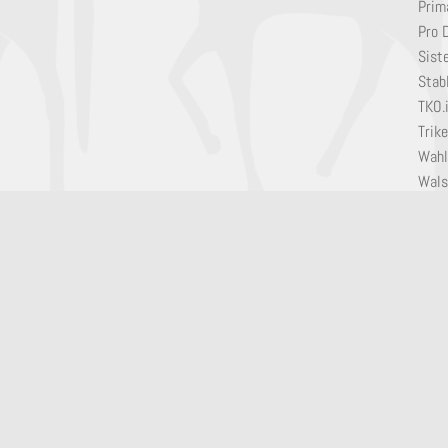
Prim
Pro 
Sist
Stabl
TKO.
Trik
Wahl
Wals
Will
© Artis Horse AB 2019
Utvecklad av
XiLE Software AB