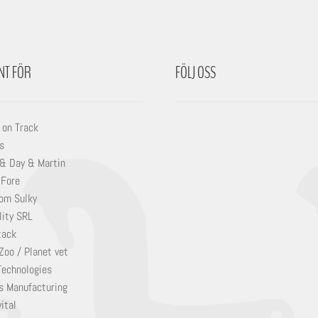
NT FÖR
FÖLJ OSS
 on Track
s
 & Day & Martin
 Fore
om Sulky
lity SRL
tack
Zoo / Planet vet
Technologies
s Manufacturing
ital